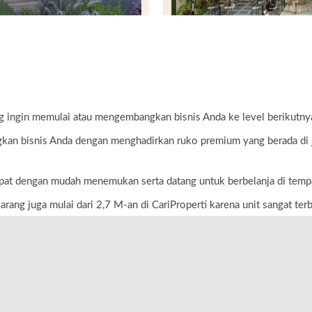
ng ingin memulai atau mengembangkan bisnis Anda ke level berikutny
n bisnis Anda dengan menghadirkan ruko premium yang berada di j
dapat dengan mudah menemukan serta datang untuk berbelanja di temp
rang juga mulai dari 2,7 M-an di CariProperti karena unit sangat terb
al hanya di Ruko Vanya Park!
Copyright © 2026 Rumah Impian